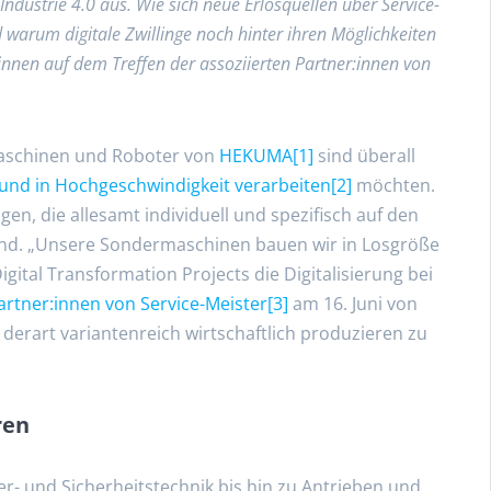
dustrie 4.0 aus. Wie sich neue Erlösquellen über Service-
 warum digitale Zwillinge noch hinter ihren Möglichkeiten
t:innen auf dem Treffen der assoziierten Partner:innen von
Maschinen und Roboter von
HEKUMA
[1]
sind überall
und in Hochgeschwindigkeit verarbeiten
[2]
möchten.
agen, die allesamt individuell und spezifisch auf den
sind. „Unsere Sondermaschinen bauen wir in Losgröße
Digital Transformation Projects die Digitalisierung bei
artner:innen von Service-Meister
[3]
am 16. Juni von
 derart variantenreich wirtschaftlich produzieren zu
ren
- und Sicherheitstechnik bis hin zu Antrieben und