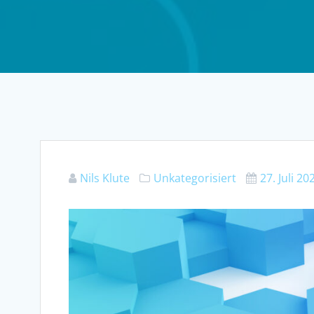
Nils Klute
Unkategorisiert
27. Juli 20