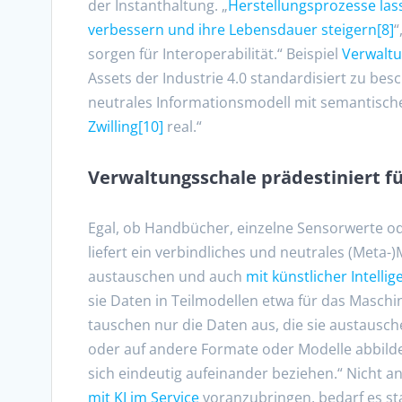
der Instanthaltung. „
Herstellungsprozesse lass
verbessern und ihre Lebensdauer steigern
[8]
“
sorgen für Interoperabilität.“ Beispiel
Verwaltu
Assets der Industrie 4.0 standardisiert zu bes
neutrales Informationsmodell mit semantisch
Zwilling
[10]
real.“
Verwaltungsschale prädestiniert fü
Egal, ob Handbücher, einzelne Sensorwerte o
liefert ein verbindliches und neutrales (Meta
austauschen und auch
mit künstlicher Intellig
sie Daten in Teilmodellen etwa für das Masch
tauschen nur die Daten aus, die sie austausc
oder auf andere Formate oder Modelle abbilde
sich eindeutig aufeinander beziehen.“ Nicht a
mit KI im Service
voranzubringen, bedarf es sta