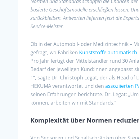
Normen und Standards schöpfen die Chancen der In
basierte Geschäftsmodelle erschließen lassen. Und
zurückbleiben. Antworten lieferten jetzt die Exper
Service-Meister.
Ob in der Automobil- oder Medizintechnik – 
gefragt, wo Fabriken
Kunststoffe automatisch 
Pro Jahr fertigt der Mittelständler rund 30 Anl
Bedarf der jeweiligen Kund:innen angepasst 
1“, sagte Dr. Christoph Legat, der als Head of 
HEKUMA verantwortet und den
assoziierten P
seinen Erfahrungen berichtete. Dr. Legat: „Um
können, arbeiten wir mit Standards.“
Komplexität über Normen reduzie
Von Sensoren und Schaltschränken über Steuer