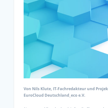
Von Nils Klute, IT-Fachredakteur und Proj
EuroCloud Deutschland_eco e.V.