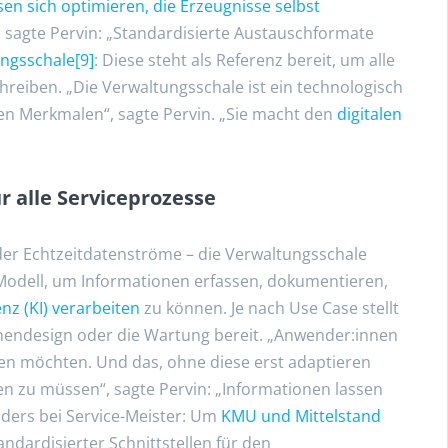
en sich optimieren, die Erzeugnisse selbst
, sagte Pervin: „Standardisierte Austauschformate
ngsschale
[9]
: Diese steht als Referenz bereit, um alle
chreiben. „Die Verwaltungsschale ist ein technologisch
en Merkmalen“, sagte Pervin. „Sie macht den
digitalen
r alle Serviceprozesse
der Echtzeitdatenströme – die Verwaltungsschale
-)Modell, um Informationen erfassen, dokumentieren,
enz (KI) verarbeiten
zu können. Je nach Use Case stellt
inendesign oder die Wartung bereit. „Anwender:innen
hen möchten. Und das, ohne diese erst adaptieren
n zu müssen“, sagte Pervin: „Informationen lassen
nders bei Service-Meister: Um
KMU und Mittelstand
ndardisierter Schnittstellen für den