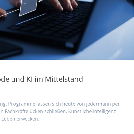
de und KI im Mittelstand
lung. Programme lassen sich heute von jedermann per
 Fachkräftelücken schließen, Künstliche Intelligenz
m Leben erwecken.