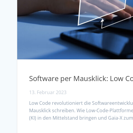
Software per Mausklick: Low Co
13. Februar 2023
Low Code revolutioniert die Softwareentwick
Mausklick schreiben. Wie Low-Code-Plattformen
(KI) in den Mittelstand bringen und Gaia-X zu