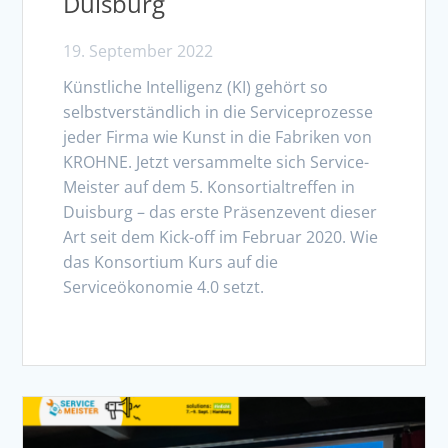
Duisburg
19. September 2022
Künstliche Intelligenz (KI) gehört so
selbstverständlich in die Serviceprozesse
jeder Firma wie Kunst in die Fabriken von
KROHNE. Jetzt versammelte sich Service-
Meister auf dem 5. Konsortialtreffen in
Duisburg – das erste Präsenzevent dieser
Art seit dem Kick-off im Februar 2020. Wie
das Konsortium Kurs auf die
Serviceökonomie 4.0 setzt.