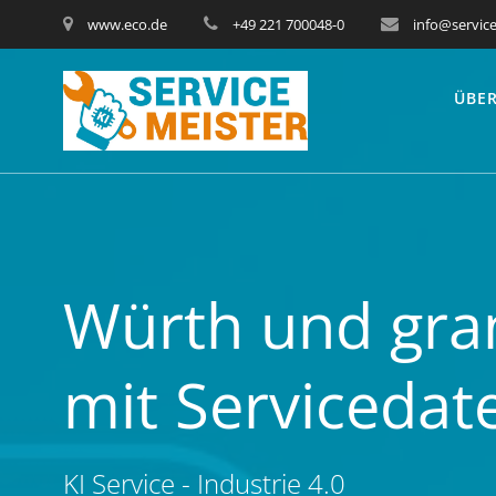
www.eco.de
+49 221 700048-0
info@service
ÜBER
Würth und gran
mit Servicedat
KI Service - Industrie 4.0