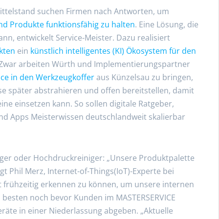
 Mittelstand suchen Firmen nach Antworten, um
nd Produkte funktionsfähig zu halten
. Eine Lösung, die
nn, entwickelt Service-Meister. Dazu realisiert
kten
ein
künstlich intelligentes (KI) Ökosystem für den
r. Zwar arbeiten Würth und Implementierungspartner
nce in den Werkzeugkoffer
aus Künzelsau zu bringen,
se später abstrahieren und offen bereitstellen, damit
ne einsetzen kann. So sollen digitale Ratgeber,
d Apps Meisterwissen deutschlandweit skalierbar
uger oder Hochdruckreiniger: „Unsere Produktpalette
agt Phil Merz, Internet-of-Things(IoT)-Experte bei
hst frühzeitig erkennen zu können, um unsere internen
am besten noch bevor Kunden im MASTERSERVICE
räte in einer Niederlassung abgeben. „Aktuelle