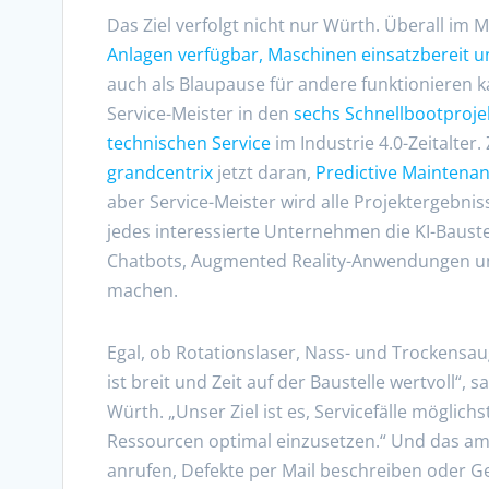
Das Ziel verfolgt nicht nur Würth. Überall im
Anlagen verfügbar, Maschinen einsatzbereit u
auch als Blaupause für andere funktionieren ka
Service-Meister in den
sechs Schnellbootproje
technischen Service
im Industrie 4.0-Zeitalte
grandcentrix
jetzt daran,
Predictive Maintena
aber Service-Meister wird alle Projektergebnis
jedes interessierte Unternehmen die KI-Baustei
Chatbots, Augmented Reality-Anwendungen un
machen.
Egal, ob Rotationslaser, Nass- und Trockensa
ist breit und Zeit auf der Baustelle wertvoll“, s
Würth. „Unser Ziel ist es, Servicefälle möglic
Ressourcen optimal einzusetzen.“ Und das 
anrufen, Defekte per Mail beschreiben oder Ge