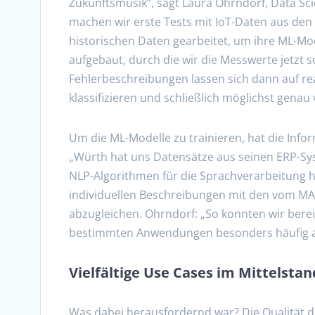
Zukunftsmusik“, sagt Laura Ohrndorf, Data Sci
machen wir erste Tests mit IoT-Daten aus den 
historischen Daten gearbeitet, um ihre ML-Mod
aufgebaut, durch die wir die Messwerte jetzt s
Fehlerbeschreibungen lassen sich dann auf r
klassifizieren und schließlich möglichst genau
Um die ML-Modelle zu trainieren, hat die Infor
„Würth hat uns Datensätze aus seinen ERP-Sys
NLP-Algorithmen für die Sprachverarbeitung h
individuellen Beschreibungen mit den vom MAS
abzugleichen. Ohrndorf: „So konnten wir berei
bestimmten Anwendungen besonders häufig a
Vielfältige Use Cases im Mittelsta
Was dabei herausfordernd war? Die Qualität d