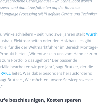
 und gebrochene Gerätegehäuse – im Schnellboot wollen
sieren und damit Ausfallzeiten auf der Baustelle
l Language Processing (NLP) defekte Geräte und Techniker
Winkelschleifern – seit rund zwei Jahren stellt
Würth
ausbau, Elektroarbeiten oder den Holzbau – es gibt
ie, für die der Weltmarktführer im Bereich Montage-
Produkt bietet. „Wir entwickeln uns vom Händler zum
Was zum Portfolio dazugehört? Der passende
älle bearbeiten wir pro Jahr“, sagt Brutzer, der die
RVICE
leitet. Was dabei besonders herausfordernd
 sagt Brutzer: „Wir möchten unsere Serviceprozesse
.“
äufe beschleunigen, Kosten sparen