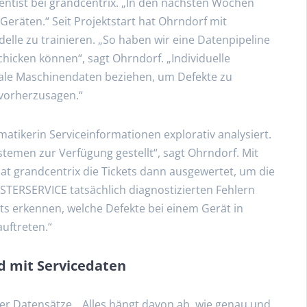
entist bei grandcentrix. „In den nächsten Wochen
Geräten.“ Seit Projektstart hat Ohrndorf mit
elle zu trainieren. „So haben wir eine Datenpipeline
chicken können“, sagt Ohrndorf. „Individuelle
eale Maschinendaten beziehen, um Defekte zu
 vorherzusagen.“
matikerin Serviceinformationen explorativ analysiert.
temen zur Verfügung gestellt“, sagt Ohrndorf. Mit
at grandcentrix die Tickets dann ausgewertet, um die
TERSERVICE tatsächlich diagnostizierten Fehlern
ts erkennen, welche Defekte bei einem Gerät in
uftreten.“
nd mit Servicedaten
er Datensätze. „Alles hängt davon ab, wie genau und