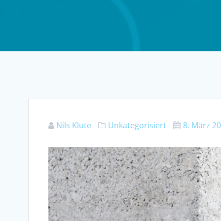
Nils Klute
Unkategorisiert
8. März 2