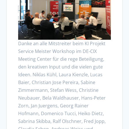
Danke an alle Mitstreiter beim KI Projekt
Service Meister Workshop im DE-CIX
Meeting Center für die rege Beteiligung,
den kreativen Input und die vielen gute
Ideen. Niklas Kühl, Laura Kienzle, Lucas
Baier, Christian Jose Pereira, Sabine
Zimmermann, Stefan Wess, Christine
Neubauer, Bela Waldhauser, Hans-Peter
Zorn, Jan Juergens, Georg Rainer
Hofmann, Domenico Tucci, Heiko Dietz,
Sabrina Skibba, Ralf Olschner, Fred Jopp,
Claudia Schon, Andreas Weiss und