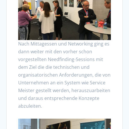
Nach Mittagessen und Networking ging es
dann weiter mit den vorher schon
vorgestellten Needfinding-Sessions mit
dem Ziel die die technischen und
organisatorischen Anforderungen, die von
Unternehmen an ein System wie Service
Meister gestellt werden, herauszuarbeiten
und daraus entsprechende Konzepte
abzuleiten.