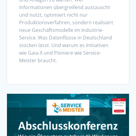
Informationen übergreifend austauscht
und nutzt, optimiert nicht nur
Produktionsverfahren, sondern realisiert
neue Geschäftsmodelle im Industrie-
Service. Was Datenflüsse in Deutschland
stocken lässt. Und warum es Initiativen
wie Gaia-X und Pioniere wie Service-
Meister braucht.