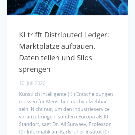
KI trifft Distributed Ledger:
Marktplätze aufbauen,
Daten teilen und Silos
sprengen
10. Juli 2020
Künstlich intelligente (KI) Entscheidungen
müssen für Menschen nachvollziehbar
sein. Nicht nur, um den Industrieservice
voranzubringen, sondern Europa als KI-
Standort, sagt Dr. Ali Sunyaev, Professor
für Informatik am Karlsruher Institut für