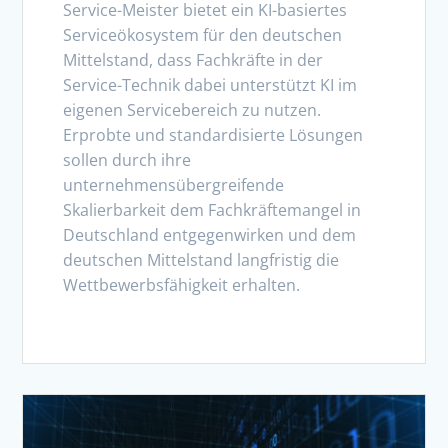
Service-Meister bietet ein KI-basiertes
Serviceökosystem für den deutschen
Mittelstand, dass Fachkräfte in der
Service-Technik dabei unterstützt KI im
eigenen Servicebereich zu nutzen.
Erprobte und standardisierte Lösungen
sollen durch ihre
unternehmensübergreifende
Skalierbarkeit dem Fachkräftemangel in
Deutschland entgegenwirken und dem
deutschen Mittelstand langfristig die
Wettbewerbsfähigkeit erhalten.