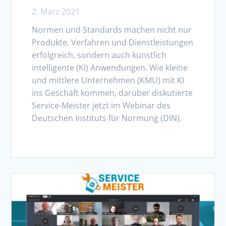
2. März 2021
Normen und Standards machen nicht nur
Produkte, Verfahren und Dienstleistungen
erfolgreich, sondern auch künstlich
intelligente (KI) Anwendungen. Wie kleine
und mittlere Unternehmen (KMU) mit KI
ins Geschäft kommen, darüber diskutierte
Service-Meister jetzt im Webinar des
Deutschen Instituts für Normung (DIN).