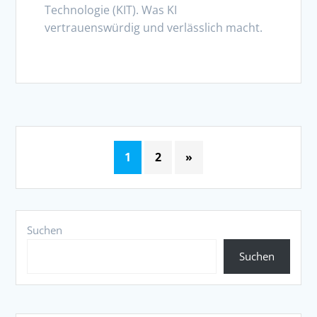
Technologie (KIT). Was KI
vertrauenswürdig und verlässlich macht.
1
2
»
Suchen
Suchen