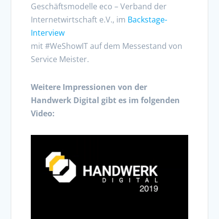
Geschäftsmodelle eco – Verband der
Internetwirtschaft e.V., im
Backstage-
Interview
mit #WeShowIT auf dem Messestand von
Service Meister.
Weitere Impressionen von der
Handwerk Digital gibt es im folgenden
Video: