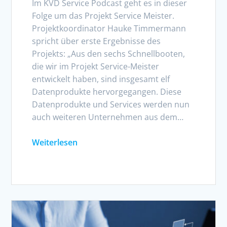
Im KVD Service Podcast geht es in dieser
Folge um das Projekt Service Meister.
Projektkoordinator Hauke Timmermann
spricht über erste Ergebnisse des
Projekts: „Aus den sechs Schnellbooten,
die wir im Projekt Service-Meister
entwickelt haben, sind insgesamt elf
Datenprodukte hervorgegangen. Diese
Datenprodukte und Services werden nun
auch weiteren Unternehmen aus dem…
Weiterlesen