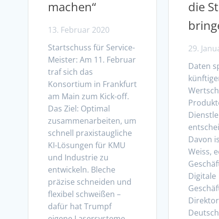
machen“
die S
bring
13. Februar 2020
Startschuss für Service-
29. Janu
Meister: Am 11. Februar
Daten sp
traf sich das
künftig
Konsortium in Frankfurt
Wertsch
am Main zum Kick-off.
Produkt
Das Ziel: Optimal
Dienstle
zusammenarbeiten, um
entschei
schnell praxistaugliche
Davon i
KI-Lösungen für KMU
Weiss, 
und Industrie zu
Geschäft
entwickeln. Bleche
Digitale
präzise schneiden und
Geschäf
flexibel schweißen –
Direkto
dafür hat Trumpf
Deutsch
eigene Lasersysteme