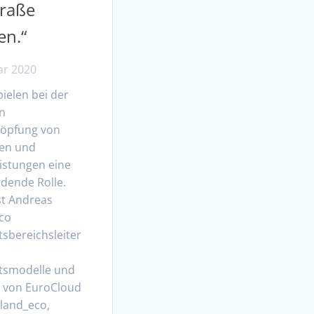
traße
en.“
ar 2020
ielen bei der
en
öpfung von
en und
istungen eine
dende Rolle.
st Andreas
eco
sbereichsleiter
tsmodelle und
r von EuroCloud
land_eco,