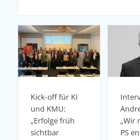
Kick-off für KI
Inter
und KMU:
Andre
„Erfolge früh
„Wir 
sichtbar
PS en