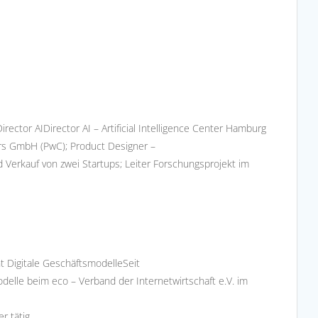
Director AIDirector AI – Artificial Intelligence Center Hamburg
ers GmbH (PwC); Product Designer –
erkauf von zwei Startups; Leiter Forschungsprojekt im
nt Digitale GeschäftsmodelleSeit
modelle beim eco – Verband der Internetwirtschaft e.V. im
r tätig.