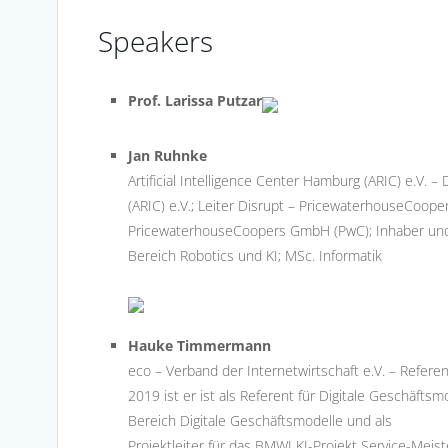
Speakers
Prof. Larissa Putzar
Jan Ruhnke
Artificial Intelligence Center Hamburg (ARIC) e.V. – 
(ARIC) e.V.; Leiter Disrupt – PricewaterhouseCoop
PricewaterhouseCoopers GmbH (PwC); Inhaber und V
Bereich Robotics und KI; MSc. Informatik
Hauke Timmermann
eco – Verband der Internetwirtschaft e.V. – Refere
2019 ist er ist als Referent für Digitale Geschäfts
Bereich Digitale Geschäftsmodelle und als
Projektleiter für das BMWI KI-Projekt Service-Meiste