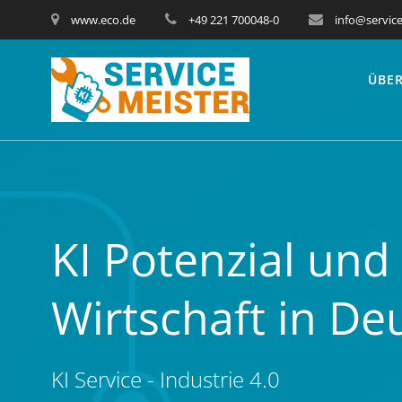
www.eco.de
+49 221 700048-0
info@service
ÜBER
KI Potenzial und
Wirtschaft in De
KI Service - Industrie 4.0