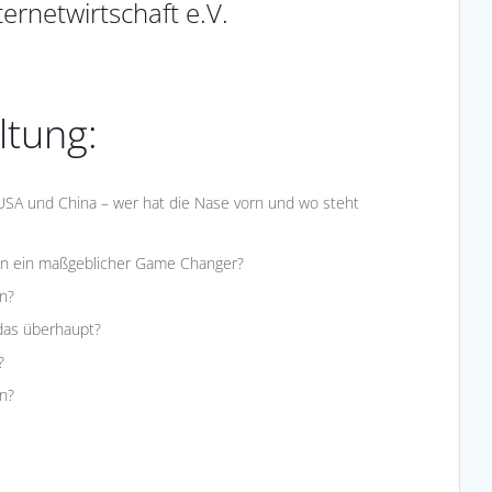
ernetwirtschaft e.V.
ltung:
USA und China – wer hat die Nase vorn und wo steht
ten ein maßgeblicher Game Changer?
rn?
das überhaupt?
?
n?