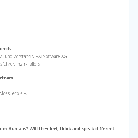
bends
e.V., und Vorstand VIVAI Software AG
tsführer, m2m-Tailors
rtners
vices, eco e.V.
from Humans? Will they feel, think and speak different