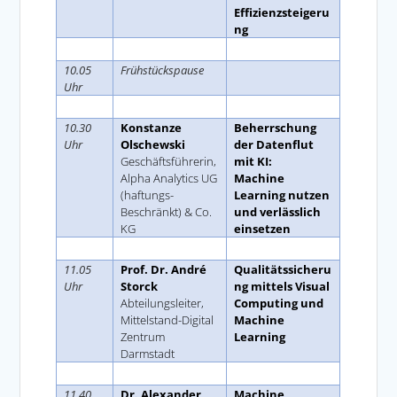
Effizienzsteigeru
ng
Space
10.05
Frühstückspause
Uhr
Space
10.30
Konstanze
Beherrschung
Uhr
Olschewski
der Datenflut
Geschäftsführerin,
mit KI:
Alpha Analytics UG
Machine
(haftungs-
Learning nutzen
Beschränkt) & Co.
und verlässlich
KG
einsetzen
Space
11.05
Prof. Dr. André
Qualitätssicheru
Uhr
Storck
ng mittels Visual
Abteilungsleiter,
Computing und
Mittelstand-Digital
Machine
Zentrum
Learning
Darmstadt
Space
11.40
Dr. Alexander
Machine