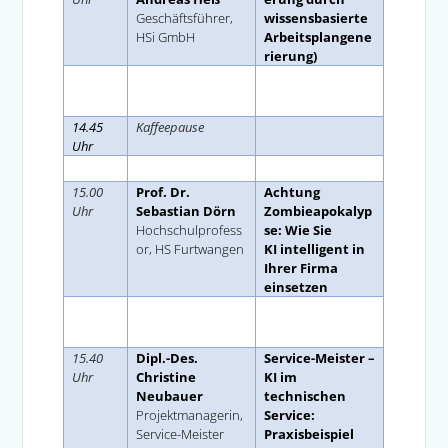
Geschäftsführer,
wissensbasierte
HSi GmbH
Arbeitsplangene
rierung)
SSpac
epace
14.45
Kaffeepause
Uhr
Space
15.00
Prof. Dr.
Achtung
Uhr
Sebastian Dörn
Zombieapokalyp
Hochschulprofess
se: Wie Sie
or, HS Furtwangen
KI intelligent in
Ihrer Firma
einsetzen
h
Spac
e
allo
15.40
Dipl.-Des.
Service-Meister –
Uhr
Christine
KI im
Neubauer
technischen
Projektmanagerin,
Service:
Service-Meister
Praxisbeispiel