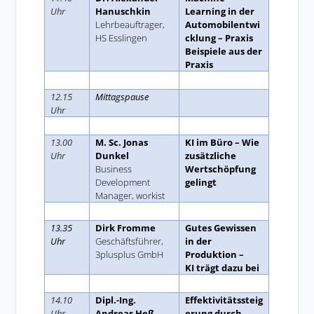
Uhr
Hanuschkin
Learning in der
Lehrbeauftrager,
Automobilentwi
HS Esslingen
cklung – Praxis
Beispiele aus der
Praxis
Space
12.15
Mittagspause
Uhr
Space
13.00
M. Sc. Jonas
KI im Büro – Wie
Uhr
Dunkel
zusätzliche
Business
Wertschöpfung
Development
gelingt
Manager, workist
Space
13.35
Dirk Fromme
Gutes Gewissen
Uhr
Geschäftsführer,
in der
3plusplus GmbH
Produktion –
KI trägt dazu bei
Space
14.10
Dipl.-Ing.
Effektivitätssteig
Uhr
Andreas Heß
erung durch