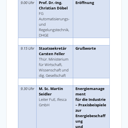
9.00 Uhr
Prof.
Dr.-Ing.
Eröffnung
Christian Döbel
FG
Automatisierungs-
und
Regelungstechnik,
DHGE
Space
9.15 Uhr
Staatssekretär
Grußworte
Carsten Feller
Thür. Ministerium
für Wirtschaft,
Wissenschaft und
dig. Gesellschaft
Space
9.30 Uhr
M. Sc. Martin
Energiemanage
Seidler
ment
Leiter FuE, Ifesca
für die Industrie
GmbH
– Praxisbeispiele
zur
Energiebeschaff
ung
und