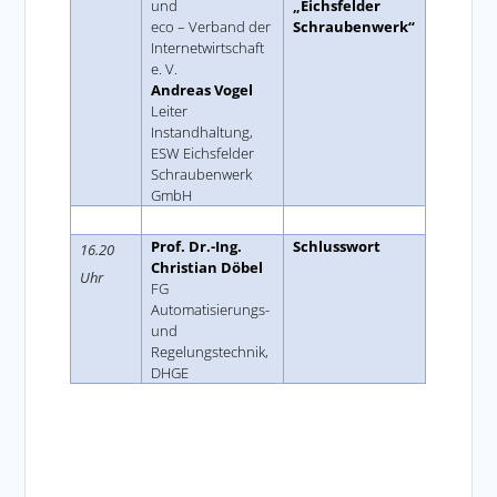
und
„Eichsfelder
eco – Verband der
Schraubenwerk“
Internetwirtschaft
e. V.
Andreas Vogel
Leiter
Instandhaltung,
ESW Eichsfelder
Schraubenwerk
GmbH
Space
Prof.
Dr.-Ing.
Schlusswort
16.20
Christian Döbel
Uhr
FG
Automatisierungs-
und
Regelungstechnik,
DHGE